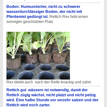
Boden: Humusreicher, nicht zu schwerer
wasserdurchlässiger Boden, der nicht mit
Pferdemist gedüngt ist.
Rettich Rex liebt einen
sonnigen geschützten Platz
Rex bleibt auch nach der Reife knackig und zahrt.
Rettich gut wässern ist notwendig, damit der
Rettich zügig wächst, nicht platzt und nicht pelzig
wird. Eine halbe Stunde vor verzehr salzen und der
Rettich wird noch zarter.