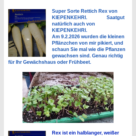
Super Sorte Rettich Rex von
KIEPENKEHRl. Saatgut
natürlich auch von
KIEPENKEHRl.
Am 9.2.2026 wurden die kleinen
Pflänzchen von mir pikiert, und
schaun Sie mal wie die Pflanzen
gewachsen sind. Genau richtig
für Ihr Gewächshaus oder Frühbeet.
Rex ist ein halblanger, weißer